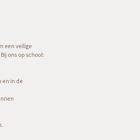
m een veilige
ij ons op school:
 en in de
kunnen
m.