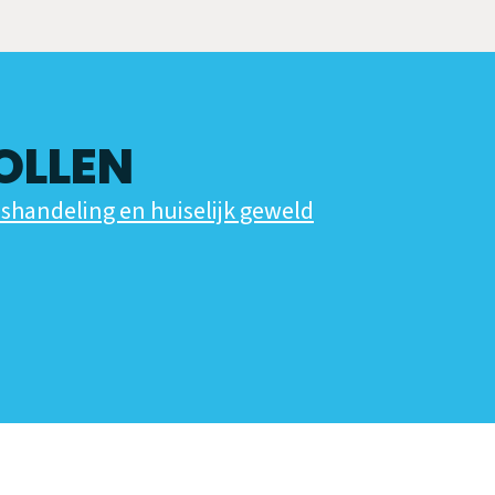
OLLEN
shandeling en huiselijk geweld