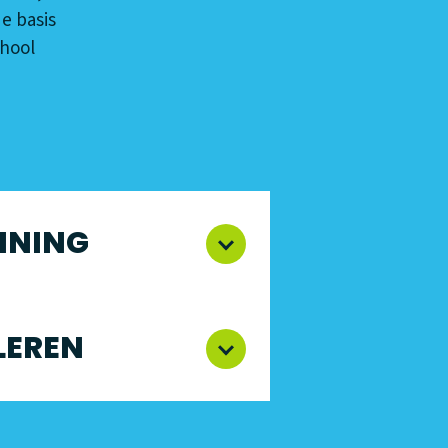
e basis
chool
INING
LEREN