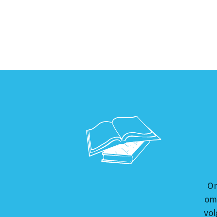
Om
omg
vol