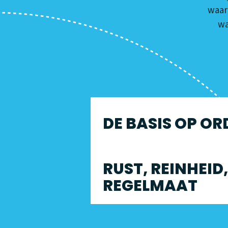
waar
wa
DE BASIS OP OR
RUST, REINHEID,
REGELMAAT