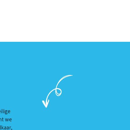
ilige
nt we
kaar,