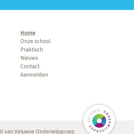
Home
Onze school
Praktisch
Nieuws
Contact
Aanmelden
Ga naar veluw
it van Veluwse Onderwijsgroep