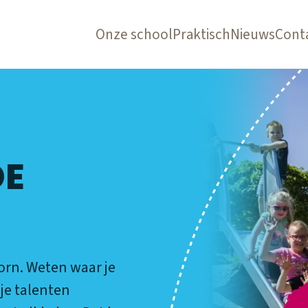
Onze school
Praktisch
Nieuws
Cont
DE
oorn. Weten waar je
je talenten