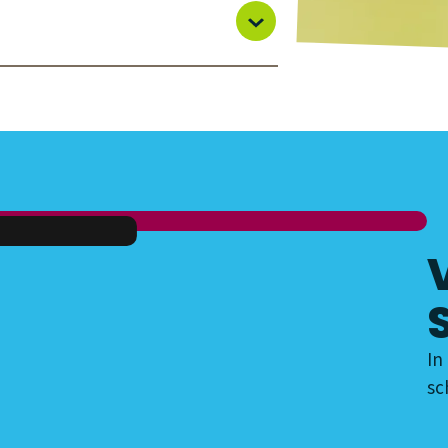
In
sc